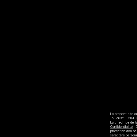
Le présent site e
Toulouse – SIRE
La directrice de 
Confidentialité
: 
protection des p
caractère personne