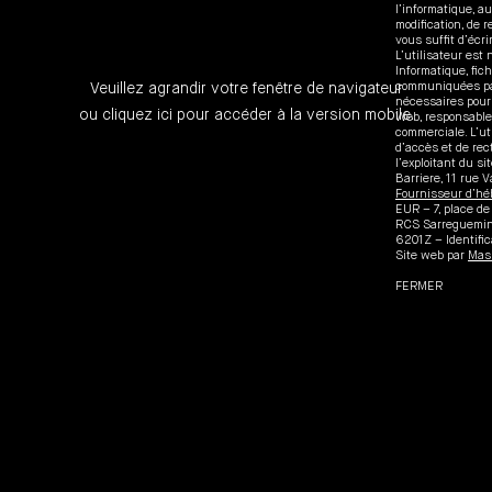
VA
l’informatique, au
modification, de 
vous suffit d’écri
VA
RIÈRE
L’utilisateur est
Informatique, fich
communiquées par 
Veuillez agrandir votre fenêtre de navigateur
nécessaires pour 
RIÈRE
E
ou
cliquez ici
pour accéder à la version mobile.
Web, responsable 
commerciale. L’ut
d’accès et de rec
l’exploitant du s
Barriere, 11 rue 
Fournisseur d’h
EUR – 7, place d
RCS Sarreguemine
6201Z – Identifi
Site web par
Mas
N
FERMER